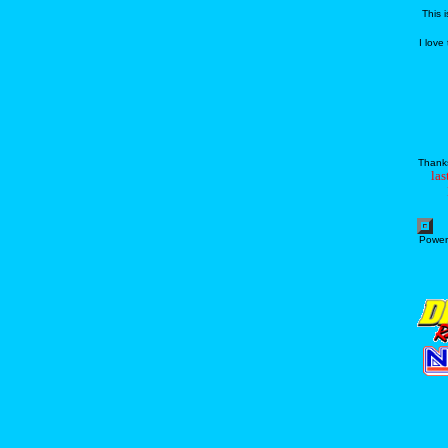
This 
I love
Thanks
las
Power